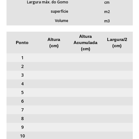
Largura máx. do Gomo
cm
superfície
m2
Volume
m3
Altura
Altura
Largura/2
Ponto
Acumulada
(cm)
(cm)
(cm)
1
2
3
4
5
6
7
8
9
10