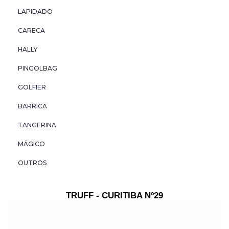
HALLY
LAPIDADO
PINGOLBAG
CARECA
HALLY
GOLFIER
PINGOLBAG
BARRICA
GOLFIER
TANGERINA
BARRICA
TANGERINA
MÁGICO
MÁGICO
OUTROS
OUTROS
TRUFF - CURITIBA Nº29