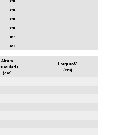
cm
cm
cm
cm
m2
m3
Altura
Largura/2
cumulada
(cm)
(cm)