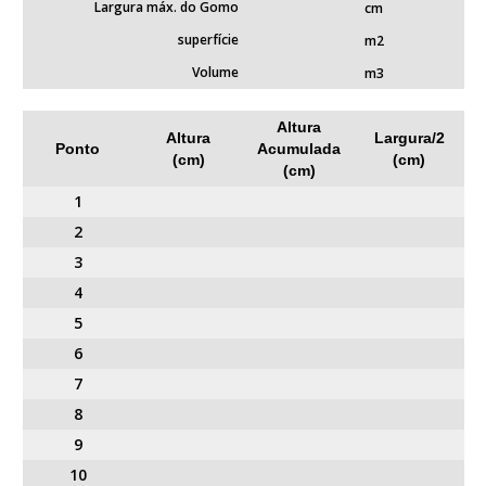
Largura máx. do Gomo
cm
superfície
m2
Volume
m3
Altura
Altura
Largura/2
Ponto
Acumulada
(cm)
(cm)
(cm)
1
2
3
4
5
6
7
8
9
10