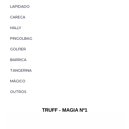
HALLY
LAPIDADO
PINGOLBAG
CARECA
HALLY
GOLFIER
PINGOLBAG
BARRICA
GOLFIER
TANGERINA
BARRICA
TANGERINA
MÁGICO
MÁGICO
OUTROS
OUTROS
TRUFF - MAGIA Nº1