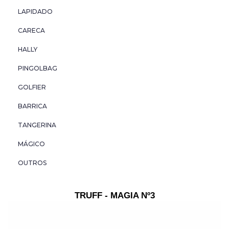
HALLY
LAPIDADO
PINGOLBAG
CARECA
HALLY
GOLFIER
PINGOLBAG
BARRICA
GOLFIER
TANGERINA
BARRICA
TANGERINA
MÁGICO
MÁGICO
OUTROS
OUTROS
TRUFF - MAGIA Nº3