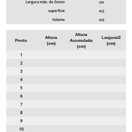
Largura máx. do Gomo
cm
superfície
m2
Volume
m3
Altura
Altura
Largura/2
Ponto
Acumulada
(cm)
(cm)
(cm)
1
2
3
4
5
6
7
8
9
10